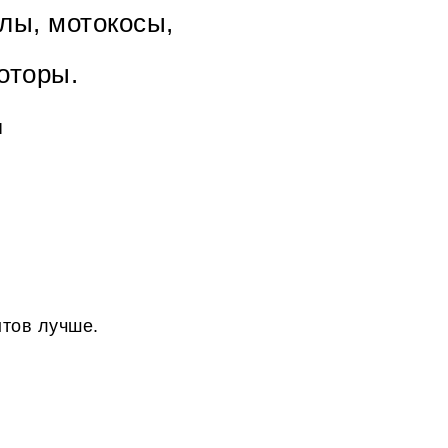
лы, мотокосы,
оторы.
я
нтов лучше.