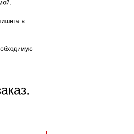
мой.
пишите в
еобходимую
аказ.