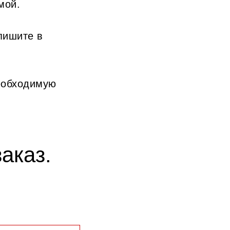
мой.
пишите в
еобходимую
аказ.