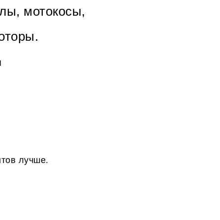
лы, мотокосы,
оторы.
я
нтов лучше.