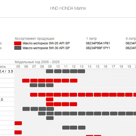
 применяемости моторног
HND HONDA Marine