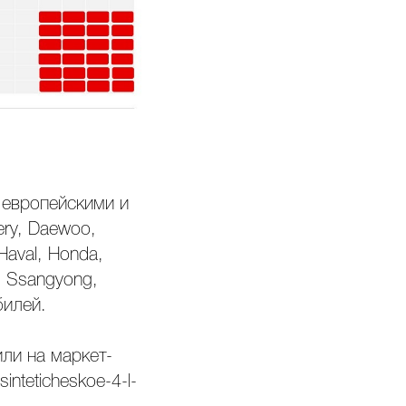
 европейскими и
ry, Daewoo,
 Haval, Honda,
on, Ssangyong,
билей.
ли на маркет-
nteticheskoe-4-l-