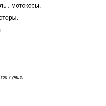
лы, мотокосы,
оторы.
я
нтов лучше.