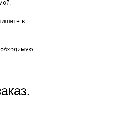
мой.
пишите в
еобходимую
аказ.