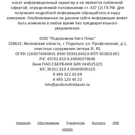
носит информационный характер и не является публичной
офертой, определяемой положениями ст. 437 (2) ГК РФ. Для
получения подробной информации обращайтесь в нашу
компанию. Опубликованная на данном сайте информация может
быть изменена в любое время без предварительного
уведомления.
ООО "Подорожник Авто Плюс"
108823, Московская область, г. Подольск, ул. Профсоюзная, д.1,
очистные сооружения литера Я, Я1
ОГРН 1165074060601 ИНН 5036164019 КПП 503601001
Р/С 40702.810.9.40000079046
Банк ПАО СБЕРБАНК БИК 044525225
К/С 30101.810.4.00000000225
8 499 322 03 69
8 495 120 40 23
info@podorozhnikauto.ru
Компания
Обслуживание
Руководства
Контакты
HND
HONDA