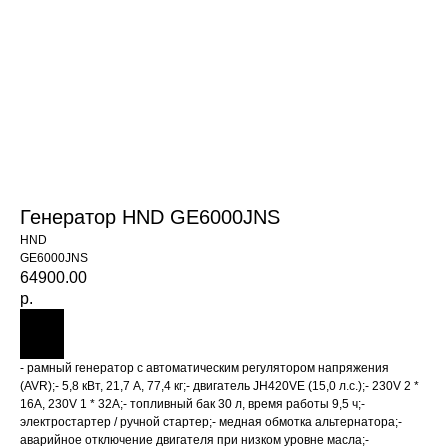
Генератор HND GE6000JNS
HND
GE6000JNS
64900.00
р.
- рамный генератор с автоматическим регулятором напряжения
(AVR);- 5,8 кВт, 21,7 А, 77,4 кг;- двигатель JH420VE (15,0 л.с.);- 230V 2 *
16A, 230V 1 * 32A;- топливный бак 30 л, время работы 9,5 ч;-
электростартер / ручной стартер;- медная обмотка альтернатора;-
аварийное отключение двигателя при низком уровне масла;-