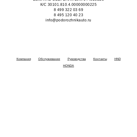
К/С 30101.810.4.00000000225
8 499 322 03 69
8 495 120 40 23
info@podorozhnikauto.ru
Компания
Обслуживание
Руководства
Контакты
HND
HONDA