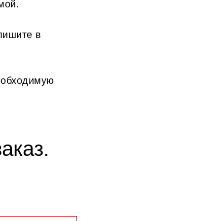
мой.
пишите в
еобходимую
аказ.