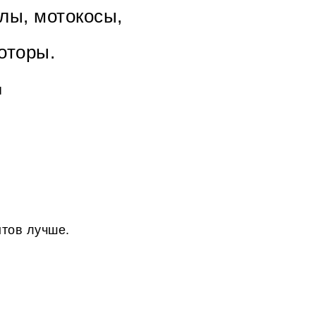
лы, мотокосы,
оторы.
я
нтов лучше.