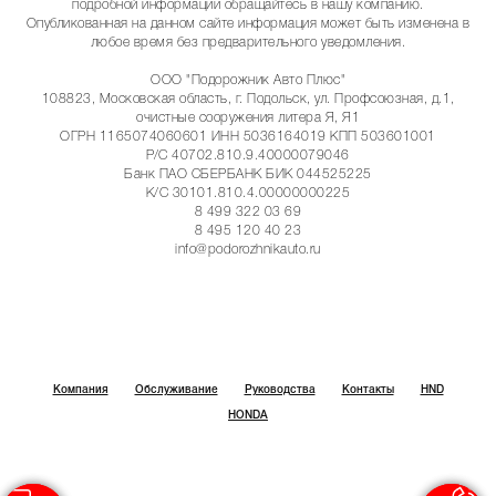
подробной информации обращайтесь в нашу компанию.
Опубликованная на данном сайте информация может быть изменена в
любое время без предварительного уведомления.
ООО "Подорожник Авто Плюс"
108823, Московская область, г. Подольск, ул. Профсоюзная, д.1,
очистные сооружения литера Я, Я1
ОГРН 1165074060601 ИНН 5036164019 КПП 503601001
Р/С 40702.810.9.40000079046
Банк ПАО СБЕРБАНК БИК 044525225
К/С 30101.810.4.00000000225
8 499 322 03 69
8 495 120 40 23
info@podorozhnikauto.ru
Компания
Обслуживание
Руководства
Контакты
HND
HONDA