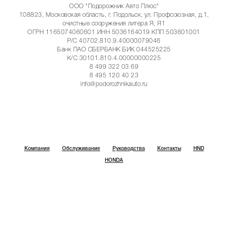
ООО "Подорожник Авто Плюс"
108823, Московская область, г. Подольск, ул. Профсоюзная, д.1,
очистные сооружения литера Я, Я1
ОГРН 1165074060601 ИНН 5036164019 КПП 503601001
Р/С 40702.810.9.40000079046
Банк ПАО СБЕРБАНК БИК 044525225
К/С 30101.810.4.00000000225
8 499 322 03 69
8 495 120 40 23
info@podorozhnikauto.ru
Компания
Обслуживание
Руководства
Контакты
HND
HONDA