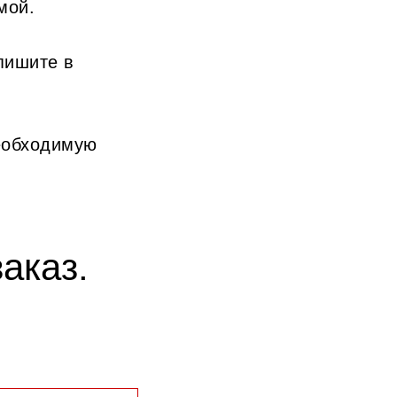
мой.
пишите в
еобходимую
аказ.