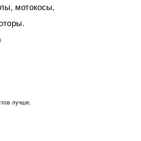
лы, мотокосы,
оторы.
я
нтов лучше.