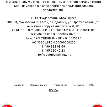
компанию. Опубликованная на данном сайте информация может
быть изменена в любое время без предварительного
уведомления.
ООО "Подорожник Авто Плюс"
108823, Московская область, г. Подольск, ул. Профсоюзная, д.1,
очистные сооружения литера Я, Я1
ОГРН 1165074060601 ИНН 5036164019 КПП 503601001
Р/С 40702.810.9.40000079046
Банк ПАО СБЕРБАНК БИК 044525225
К/С 30101.810.4.00000000225
8 499 322 03 69
8 495 120 40 23
info@podorozhnikauto.ru
Компания
Обслуживание
Руководства
Контакты
HND
HONDA