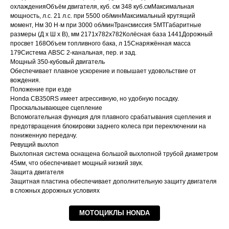
охлажденияОбъём двигателя, куб. см 348 куб.смМаксимальная
мощность, л.с. 21 л.с. при 5500 об/минМаксимальный крутящий
момент, Нм 30 Н·м при 3000 об/минТрансмиссия 5MTГабаритные
размеры (Д х Ш х В), мм 2171x782x782Колёсная база 1441Дорожный
просвет 168Объем топливного бака, л 15Снаряжённая масса
179Система ABSC 2-канальная, пер. и зад.
Мощный 350-кубовый двигатель
Обеспечивает плавное ускорение и повышает удовольствие от
вождения.
Положение при езде
Honda CB350RS имеет агрессивную, но удобную посадку.
Проскальзывающее сцепление
Вспомогательная функция для плавного срабатывания сцепления и
предотвращения блокировки заднего колеса при переключении на
пониженную передачу.
Ревущий выхлоп
Выхлопная система оснащена большой выхлопной трубой диаметром
45мм, что обеспечивает мощный низкий звук.
Защита двигателя
Защитная пластина обеспечивает дополнительную защиту двигателя
в сложных дорожных условиях
МОТОЦИКЛЫ HONDA