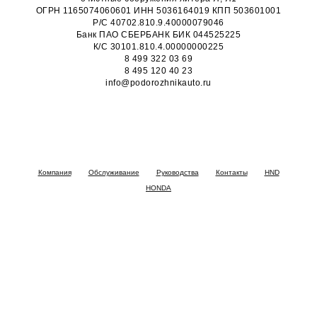
ОГРН 1165074060601 ИНН 5036164019 КПП 503601001
Р/С 40702.810.9.40000079046
Банк ПАО СБЕРБАНК БИК 044525225
К/С 30101.810.4.00000000225
8 499 322 03 69
8 495 120 40 23
info@podorozhnikauto.ru
Компания
Обслуживание
Руководства
Контакты
HND
HONDA