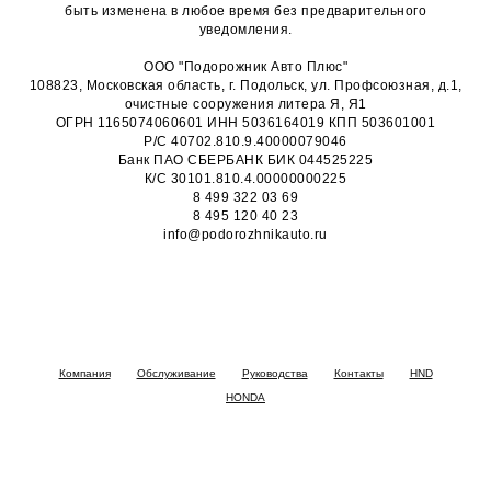
быть изменена в любое время без предварительного
уведомления.
ООО "Подорожник Авто Плюс"
108823, Московская область, г. Подольск, ул. Профсоюзная, д.1,
очистные сооружения литера Я, Я1
ОГРН 1165074060601 ИНН 5036164019 КПП 503601001
Р/С 40702.810.9.40000079046
Банк ПАО СБЕРБАНК БИК 044525225
К/С 30101.810.4.00000000225
8 499 322 03 69
8 495 120 40 23
info@podorozhnikauto.ru
Компания
Обслуживание
Руководства
Контакты
HND
HONDA