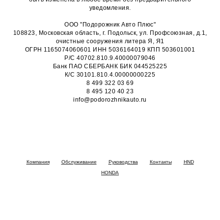
уведомления.
ООО "Подорожник Авто Плюс"
108823, Московская область, г. Подольск, ул. Профсоюзная, д.1,
очистные сооружения литера Я, Я1
ОГРН 1165074060601 ИНН 5036164019 КПП 503601001
Р/С 40702.810.9.40000079046
Банк ПАО СБЕРБАНК БИК 044525225
К/С 30101.810.4.00000000225
8 499 322 03 69
8 495 120 40 23
info@podorozhnikauto.ru
Компания
Обслуживание
Руководства
Контакты
HND
HONDA