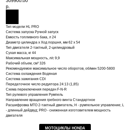
309900.00
р.
Тип модели HL PRO
Система запуска Ручной запуск
Емкость топливного бака, л 24
Диаметр цилиндра х Ход поршня, мм 62 х 54
Тип двигателя 2-тактный, 2-цилиндровый
Сухая масса, кг 44
Максимальная мощность, л/с 9,9
Рабочий объем, см³ 326
Рекомендуемое максимальное число оборотов, об/мин 5200-5800
Система охлаждения Водяная
Система зажигания CDI
Передаточное число редуктора 24:13 (1,85)
Схема переключения передач F-N-R
Тип рулевого управления Румпель
Направление вращения гребного винта Стандартное
Расшифровка MTO 2-тактный двигатель; H - румпельное управление; L
- длинный дейдвуд; PRO - сниженная изготовителем мощность
двигателя
МОТОЦИКЛЫ HONDA