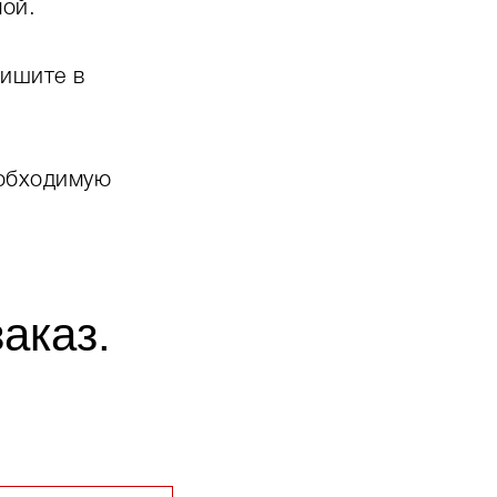
ой.
пишите в
еобходимую
аказ.