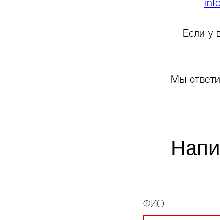
inf
Если у 
Мы ответи
Напи
ФИО