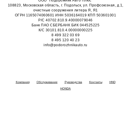
ООО "Подорожник Авто Плюс"
108823, Московская область, г. Подольск, ул. Профсоюзная, д.1,
очистные сооружения литера Я, Я1
ОГРН 1165074060601 ИНН 5036164019 КПП 503601001
Р/С 40702.810.9.40000079046
Банк ПАО СБЕРБАНК БИК 044525225
К/С 30101.810.4.00000000225
8 499 322 03 69
8 495 120 40 23
info@podorozhnikauto.ru
Компания
Обслуживание
Руководства
Контакты
HND
HONDA