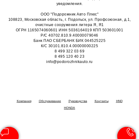
уведомления.
ООО "Подорожник Авто Плюс"
108823, Московская область, г. Подольск, ул. Профсоюзная, д.1,
очистные сооружения литера Я, Я1
ОГРН 1165074060601 ИНН 5036164019 КПП 503601001
Р/С 40702.810.9.40000079046
Банк ПАО СБЕРБАНК БИК 044525225
К/С 30101.810.4.00000000225
8 499 322 03 69
8 495 120 40 23
info@podorozhnikauto.ru
Компания
Обслуживание
Руководства
Контакты
HND
HONDA