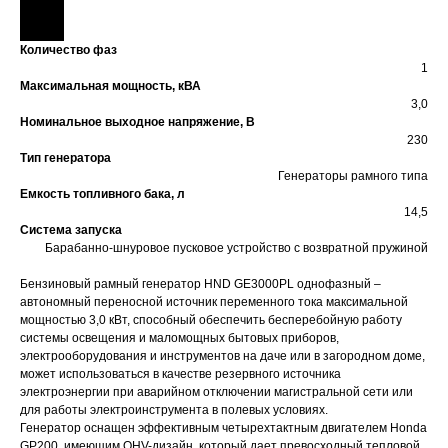
Количество фаз
1
Максимальная мощность, кВА
3,0
Номинальное выходное напряжение, В
230
Тип генератора
Генераторы рамного типа
Емкость топливного бака, л
14,5
Система запуска
Барабанно-шнуровое пусковое устройство с возвратной пружиной
Бензиновый рамный генератор HND GE3000PL однофазный –
автономный переносной источник переменного тока максимальной
мощностью 3,0 кВт, способный обеспечить бесперебойную работу
системы освещения и маломощных бытовых приборов,
электрооборудования и инструментов на даче или в загородном доме,
может использоваться в качестве резервного источника
электроэнергии при аварийном отключении магистральной сети или
для работы электроинструмента в полевых условиях.
Генератор оснащен эффективным четырехтактным двигателем Honda
GP200, имеющим OHV-дизайн, который дает превосходный тепловой