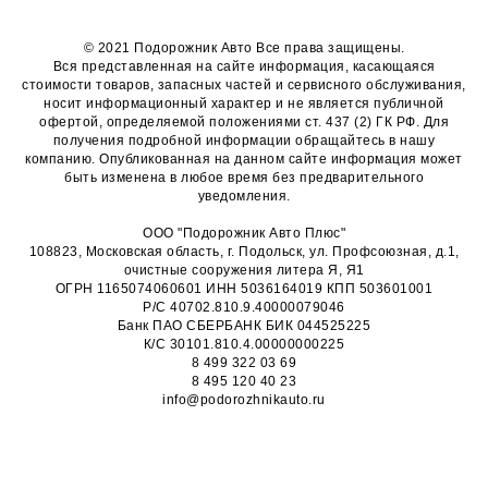
© 2021 Подорожник Авто Все права защищены.
Вся представленная на сайте информация, касающаяся
стоимости товаров, запасных частей и сервисного обслуживания,
носит информационный характер и не является публичной
офертой, определяемой положениями ст. 437 (2) ГК РФ. Для
получения подробной информации обращайтесь в нашу
компанию. Опубликованная на данном сайте информация может
быть изменена в любое время без предварительного
уведомления.
ООО "Подорожник Авто Плюс"
108823, Московская область, г. Подольск, ул. Профсоюзная, д.1,
очистные сооружения литера Я, Я1
ОГРН 1165074060601 ИНН 5036164019 КПП 503601001
Р/С 40702.810.9.40000079046
Банк ПАО СБЕРБАНК БИК 044525225
К/С 30101.810.4.00000000225
8 499 322 03 69
8 495 120 40 23
info@podorozhnikauto.ru