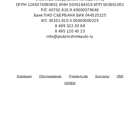
ОГРН 1165074060601 ИНН 5036164019 КПП 503601001
Р/С 40702.810.9.40000079046
Банк ПАО СБЕРБАНК БИК 044525225
К/С 30101.810.4.00000000225
8 499 322 03 69
8 495 120 40 23
info@podorozhnikauto.ru
Компания
Обслуживание
Руководства
Контакты
HND
HONDA