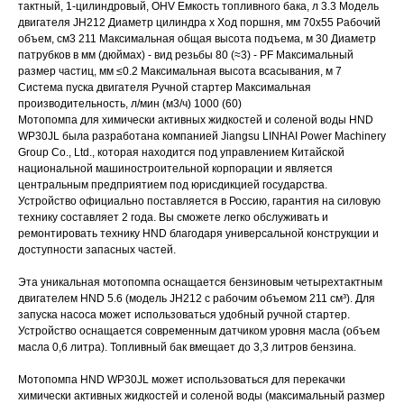
тактный, 1-цилиндровый, OHV Емкость топливного бака, л 3.3 Модель
двигателя JH212 Диаметр цилиндра х Ход поршня, мм 70x55 Рабочий
объем, см3 211 Максимальная общая высота подъема, м 30 Диаметр
патрубков в мм (дюймах) - вид резьбы 80 (≈3) - PF Максимальный
размер частиц, мм ≤0.2 Максимальная высота всасывания, м 7
Система пуска двигателя Ручной стартер Максимальная
производительность, л/мин (м3/ч) 1000 (60)
Мотопомпа для химически активных жидкостей и соленой воды HND
WP30JL была разработана компанией Jiangsu LINHAI Power Machinery
Group Co., Ltd., которая находится под управлением Китайской
национальной машиностроительной корпорации и является
центральным предприятием под юрисдикцией государства.
Устройство официально поставляется в Россию, гарантия на силовую
технику составляет 2 года. Вы сможете легко обслуживать и
ремонтировать технику HND благодаря универсальной конструкции и
доступности запасных частей.
Эта уникальная мотопомпа оснащается бензиновым четырехтактным
двигателем HND 5.6 (модель JH212 с рабочим объемом 211 см³). Для
запуска насоса может использоваться удобный ручной стартер.
Устройство оснащается современным датчиком уровня масла (объем
масла 0,6 литра). Топливный бак вмещает до 3,3 литров бензина.
Мотопомпа HND WP30JL может использоваться для перекачки
химически активных жидкостей и соленой воды (максимальный размер