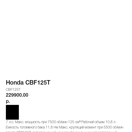
Honda CBF125T
CBF125T
229900.00
р.
7 л.с. Макс. мощность при 7500 об/мин 125 см³ Рабочий объем 10,8 л
Емкость топливного бака 11,8 Нм Макс. крутящий момент при 5500 об/мин