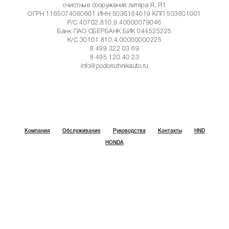
очистные сооружения литера Я, Я1
ОГРН 1165074060601 ИНН 5036164019 КПП 503601001
Р/С 40702.810.9.40000079046
Банк ПАО СБЕРБАНК БИК 044525225
К/С 30101.810.4.00000000225
8 499 322 03 69
8 495 120 40 23
info@podorozhnikauto.ru
Компания
Обслуживание
Руководства
Контакты
HND
HONDA