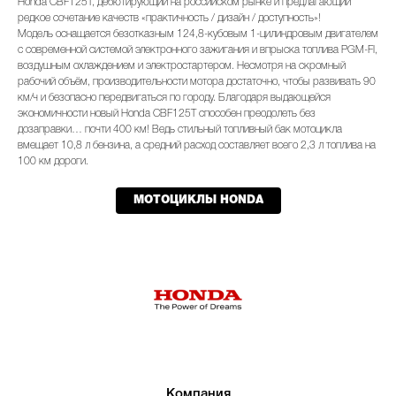
Honda CBF125T, дебютирующий на российском рынке и предлагающий
редкое сочетание качеств «практичность / дизайн / доступность»!
Модель оснащается безотказным 124,8-кубовым 1-цилиндровым двигателем
с современной системой электронного зажигания и впрыска топлива PGM-FI,
воздушным охлаждением и электростартером. Несмотря на скромный
рабочий объём, производительности мотора достаточно, чтобы развивать 90
км/ч и безопасно передвигаться по городу. Благодаря выдающейся
экономичности новый Honda CBF125T способен преодолеть без
дозаправки… почти 400 км! Ведь стильный топливный бак мотоцикла
вмещает 10,8 л бензина, а средний расход составляет всего 2,3 л топлива на
100 км дороги.
МОТОЦИКЛЫ HONDA
Компания