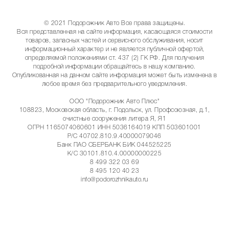
© 2021 Подорожник Авто Все права защищены.
Вся представленная на сайте информация, касающаяся стоимости
товаров, запасных частей и сервисного обслуживания, носит
информационный характер и не является публичной офертой,
определяемой положениями ст. 437 (2) ГК РФ. Для получения
подробной информации обращайтесь в нашу компанию.
Опубликованная на данном сайте информация может быть изменена в
любое время без предварительного уведомления.
ООО "Подорожник Авто Плюс"
108823, Московская область, г. Подольск, ул. Профсоюзная, д.1,
очистные сооружения литера Я, Я1
ОГРН 1165074060601 ИНН 5036164019 КПП 503601001
Р/С 40702.810.9.40000079046
Банк ПАО СБЕРБАНК БИК 044525225
К/С 30101.810.4.00000000225
8 499 322 03 69
8 495 120 40 23
info@podorozhnikauto.ru