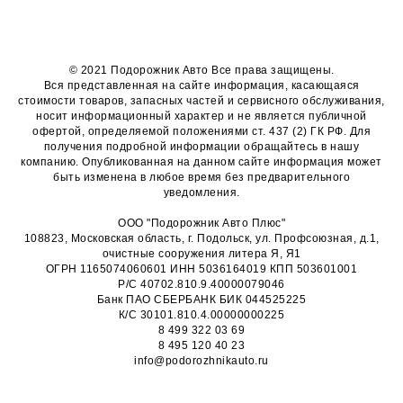
© 2021 Подорожник Авто Все права защищены.
Вся представленная на сайте информация, касающаяся
стоимости товаров, запасных частей и сервисного обслуживания,
носит информационный характер и не является публичной
офертой, определяемой положениями ст. 437 (2) ГК РФ. Для
получения подробной информации обращайтесь в нашу
компанию. Опубликованная на данном сайте информация может
быть изменена в любое время без предварительного
уведомления.
ООО "Подорожник Авто Плюс"
108823, Московская область, г. Подольск, ул. Профсоюзная, д.1,
очистные сооружения литера Я, Я1
ОГРН 1165074060601 ИНН 5036164019 КПП 503601001
Р/С 40702.810.9.40000079046
Банк ПАО СБЕРБАНК БИК 044525225
К/С 30101.810.4.00000000225
8 499 322 03 69
8 495 120 40 23
info@podorozhnikauto.ru