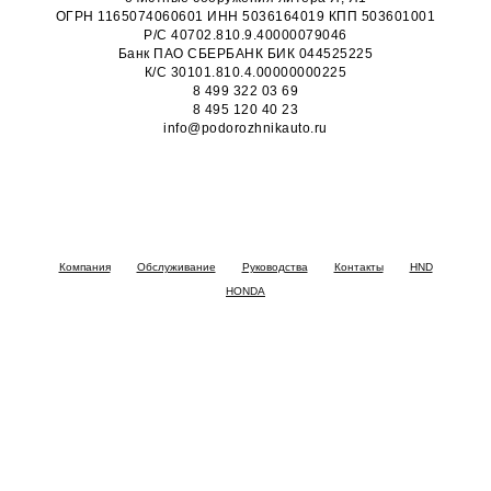
ОГРН 1165074060601 ИНН 5036164019 КПП 503601001
Р/С 40702.810.9.40000079046
Банк ПАО СБЕРБАНК БИК 044525225
К/С 30101.810.4.00000000225
8 499 322 03 69
8 495 120 40 23
info@podorozhnikauto.ru
Компания
Обслуживание
Руководства
Контакты
HND
HONDA