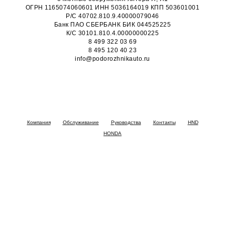
ОГРН 1165074060601 ИНН 5036164019 КПП 503601001
Р/С 40702.810.9.40000079046
Банк ПАО СБЕРБАНК БИК 044525225
К/С 30101.810.4.00000000225
8 499 322 03 69
8 495 120 40 23
info@podorozhnikauto.ru
Компания
Обслуживание
Руководства
Контакты
HND
HONDA