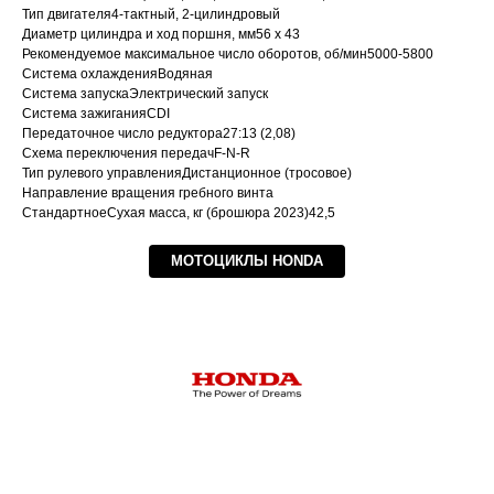
Тип двигателя4-тактный, 2-цилиндровый
Диаметр цилиндра и ход поршня, мм56 х 43
Рекомендуемое максимальное число оборотов, об/мин5000-5800
Система охлажденияВодяная
Система запускаЭлектрический запуск
Система зажиганияCDI
Передаточное число редуктора27:13 (2,08)
Схема переключения передачF-N-R
Тип рулевого управленияДистанционное (тросовое)
Направление вращения гребного винта
СтандартноеСухая масса, кг (брошюра 2023)42,5
МОТОЦИКЛЫ HONDA